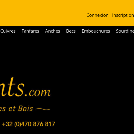
Connexion
Inscription
Cuivres
Fanfares
Anches
Becs
Embouchures
Sourdin
Un confort, une sécurité, une innovation par ruedesvents.com !