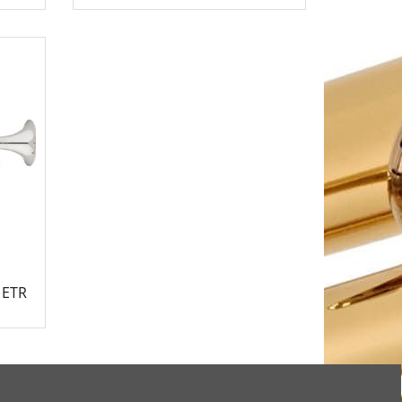
5,590.00
€
 ETR