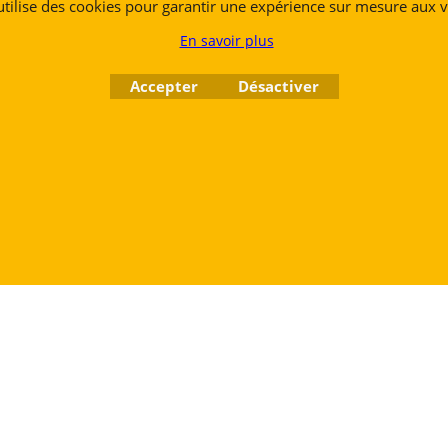
 utilise des cookies pour garantir une expérience sur mesure aux vi
Tél. +32 (0) 470 876 817
En savoir plus
@.
contact@ruedesvents.com
Au capital de 10000€ - N°BE1007294916
Accepter
Désactiver
Boutique en ligne créés
avec le logiciel
eCommerce ShopFactory