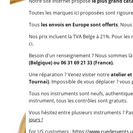
Notre site Internet propose
le plus grand cat
Toutes les marques ici proposées sont rigou
Tous
les envois en Europe sont offerts
. Nous
Nos prix incluent la TVA Belge à 21%. Pour le
ci.
Besoin d'un renseignement ? Nous sommes là p
(Belgique) ou 06 31 69 21 33 (France).
Une réparation ? Venez visiter notre
atelier e
Tournai)
. Impossible de vous déplacer ? vous
Tous nos instruments sont neufs, authentiques 
instrument, tous les contrôles sont gratuits.
Vous hésitez entre plusieurs instruments ? P
jours !
For US customers :
https://www.ruedesvents.u