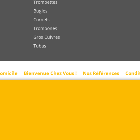
Trompettes
Bugles
Cornets
Trombones
Gros Cuivres
Tubas
domicile
Bienvenue Chez Vous !
Nos Références
Condi
Rue des Vents SPRL
Petite Rue 56
7700 Mouscron