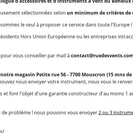
alogue d'accessoires et d'ins
truments à vent du Benelux 
reusement sélectionnées selon
un minimum de critères de 
 sommes le seul à proposer ce service dans toute l'Europe !
s résidents Hors Union Européenne ou les entreprises intra
our vous conseiller par mail à
contact@ruedesvents.co
t notre magasin Petite rue 56 - 7700 Mouscron (15 mns de 
 pouvez nous envoyer votre instrument, nous vous le renver
et font l'objet d'une garantie constructeur d'au moins 1 an
as de problème ! nous pouvons vous envoyer
2 ou 3 instrume
s/