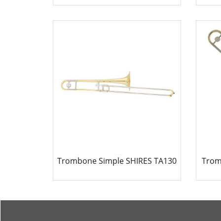
3,790.00
€
Trombone Simple SHIRES TA130
Trom
790.00
€