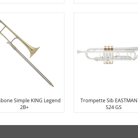
4,590.00
6,390.00
€
€
bone Simple KING Legend
Trompette Sib EASTMAN
2B+
524 GS
3,540.00
940.00
€
€