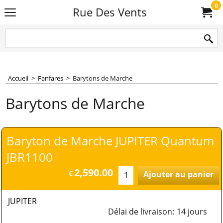
0
Rue Des Vents
Accueil
>
Fanfares
>
Barytons de Marche
Barytons de Marche
Baryton de Marche JUPITER Quantum
JBR1100
2,590.00
€
Ajouter au panier
JUPITER
Délai de livraison:
14 jours