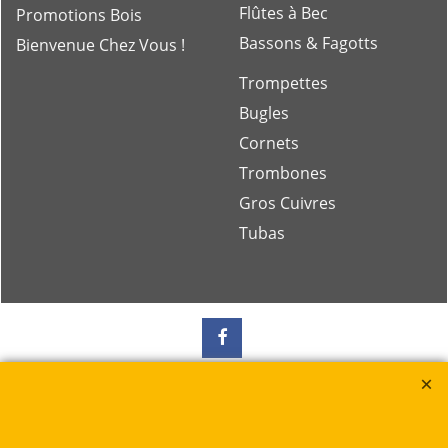
Flûtes à Bec
Promotions Bois
Bassons & Fagotts
Bienvenue Chez Vous !
Trompettes
Bugles
Cornets
Trombones
Gros Cuivres
Tubas
Rue des Vents SPRL
Petite Rue 56
7700 Mouscron