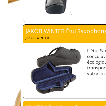
JAKOB WINTER Étui Saxophone 
JAKOB WINTER
L'étui S
conçu av
écologiq
transpor
votre in