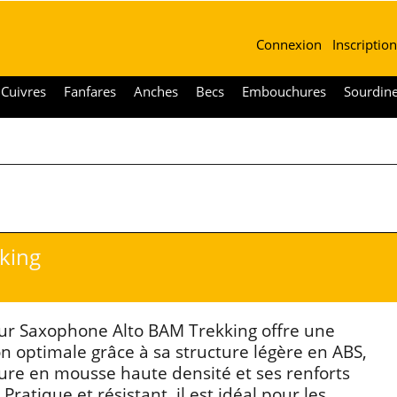
Connexion
Inscription
Cuivres
Fanfares
Anches
Becs
Embouchures
Sourdin
king
our Saxophone Alto BAM Trekking offre une
on optimale grâce à sa structure légère en ABS,
ure en mousse haute densité et ses renforts
 Pratique et résistant, il est idéal pour les