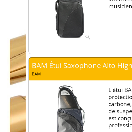
musicie
BAM Étui Saxophone Alto Hig
BAM
L'étui B
protectio
carbone,
de suspen
est conç
professi