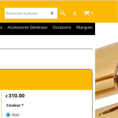
€
0
es
Accessoires Généraux
Occasions
Marques
310.00
€
Couleur
*
Noir