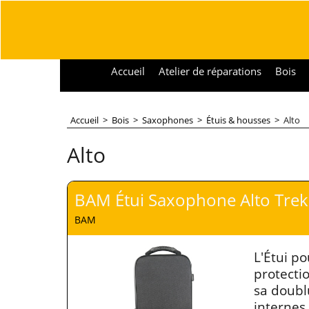
Accueil
Atelier de réparations
Bois
Accueil
>
Bois
>
Saxophones
>
Étuis & housses
>
Alto
Alto
BAM Étui Saxophone Alto Trek
BAM
L'Étui p
protecti
sa doubl
internes.