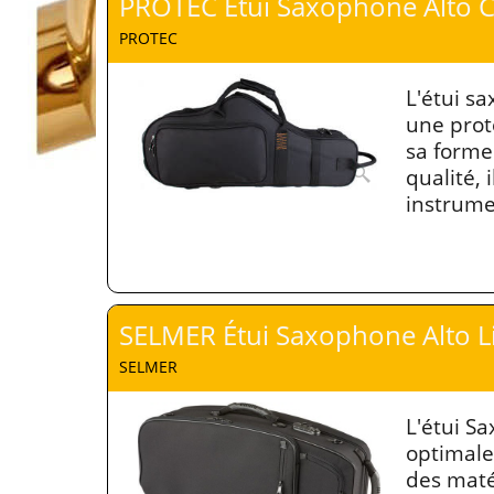
PROTEC Étui Saxophone Alto 
PROTEC
L'étui s
une prot
sa forme
qualité,
instrume
SELMER Étui Saxophone Alto L
SELMER
L'étui S
optimale
des matér