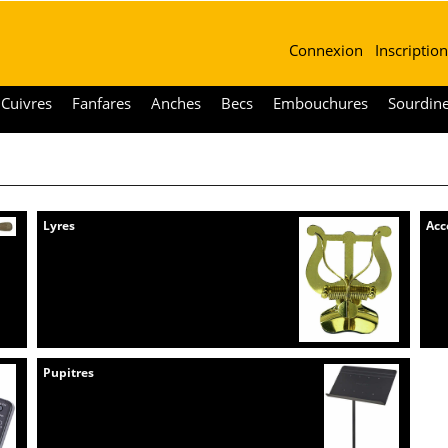
Connexion
Inscription
Cuivres
Fanfares
Anches
Becs
Embouchures
Sourdin
Lyres
Acc
Pupitres