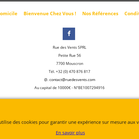
domicile
Bienvenue Chez Vous !
Nos Références
Condi
Rue des Vents SPRL
Petite Rue 56
7700 Mouscron
Tél. +32 (0) 470 876 817
@.
contact@ruedesvents.com
Au capital de 10000€ - N°BE1007294916
Boutique en ligne créés
avec le logiciel
eCommerce ShopFactory
 utilise des cookies pour garantir une expérience sur mesure aux vi
En savoir plus