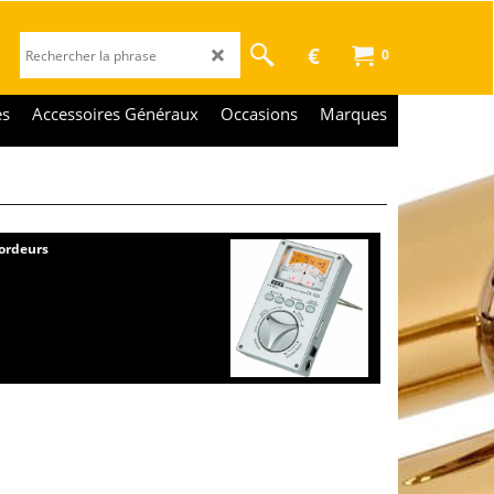
€
0
es
Accessoires Généraux
Occasions
Marques
ordeurs