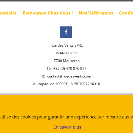
domicile
Bienvenue Chez Vous !
Nos Références
Condi
Rue des Vents SPRL
Petite Rue 56
7700 Mouscron
Tél. +32 (0) 470 876 817
@.
contact@ruedesvents.com
Au capital de 10000€ - N°BE1007294916
Boutique en ligne créés
avec le logiciel
eCommerce ShopFactory
 utilise des cookies pour garantir une expérience sur mesure aux vi
En savoir plus