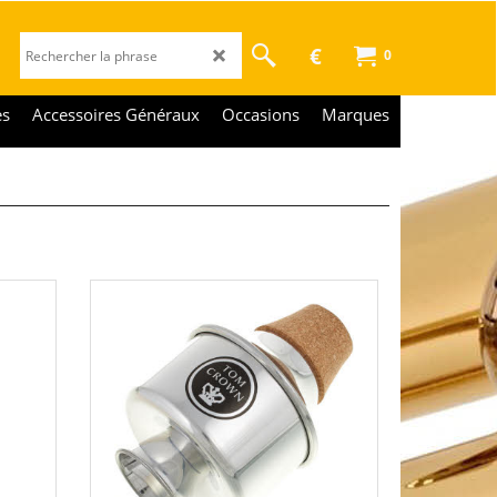
€
0
es
Accessoires Généraux
Occasions
Marques