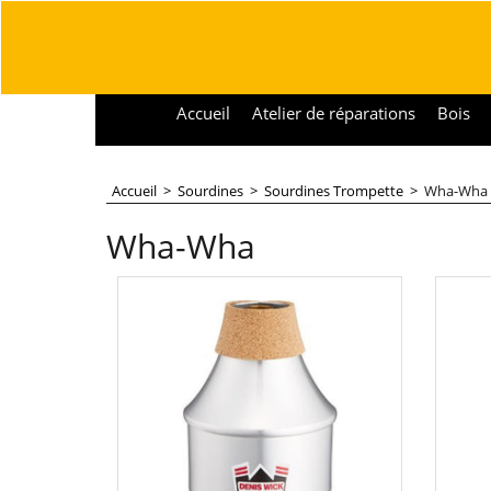
Accueil
Atelier de réparations
Bois
Accueil
>
Sourdines
>
Sourdines Trompette
>
Wha-Wha
Wha-Wha