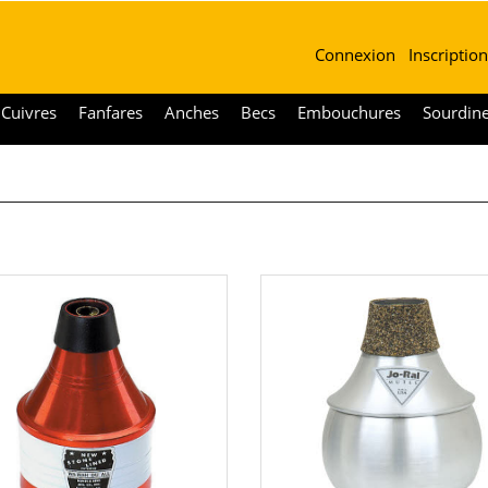
Connexion
Inscription
Cuivres
Fanfares
Anches
Becs
Embouchures
Sourdin