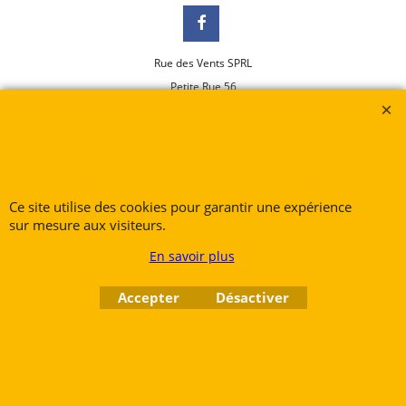
Rue des Vents SPRL
Petite Rue 56
7700 Mouscron
Tél. +32 (0) 470 876 817
@.
contact@ruedesvents.com
Au capital de 10000€ - N°BE1007294916
Ce site utilise des cookies pour garantir une expérience
sur mesure aux visiteurs.
Boutique en ligne créés
avec le logiciel
En savoir plus
eCommerce ShopFactory
Accepter
Désactiver