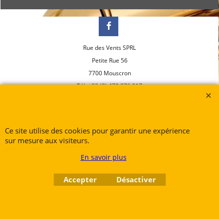
Rue des Vents SPRL
Petite Rue 56
7700 Mouscron
Tél. +32 (0) 470 876 817
@.
contact@ruedesvents.com
Au capital de 10000€ - N°BE1007294916
Ce site utilise des cookies pour garantir une expérience
sur mesure aux visiteurs.
Boutique en ligne créés
avec le logiciel
eCommerce ShopFactory
En savoir plus
Accepter
Désactiver