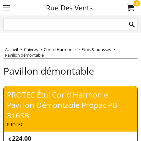
0
Rue Des Vents
Accueil
>
Cuivres
>
Cors d'Harmonie
>
Etuis & housses
>
Pavillon démontable
Pavillon démontable
PROTEC Étui Cor d'Harmonie
Pavillon Démontable Propac PB-
316SB
PROTEC
224.00
€