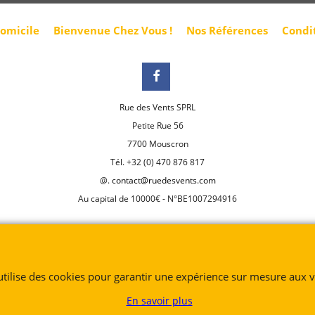
domicile
Bienvenue Chez Vous !
Nos Références
Condi
Rue des Vents SPRL
Petite Rue 56
7700 Mouscron
Tél. +32 (0) 470 876 817
@.
contact@ruedesvents.com
Au capital de 10000€ - N°BE1007294916
Boutique en ligne créés
avec le logiciel
eCommerce ShopFactory
 utilise des cookies pour garantir une expérience sur mesure aux vi
En savoir plus