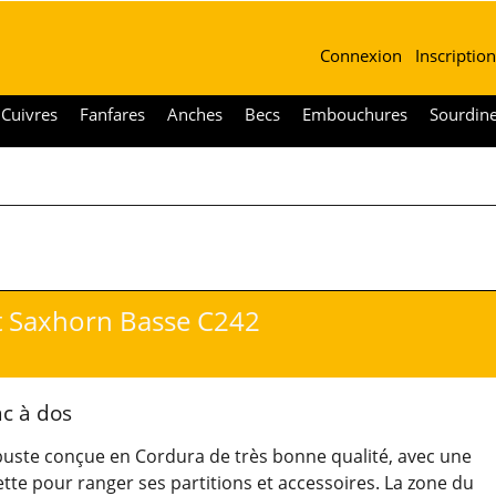
Connexion
Inscription
Cuivres
Fanfares
Anches
Becs
Embouchures
Sourdin
 Saxhorn Basse C242
ac à dos
uste conçue en Cordura de très bonne qualité, avec une
tte pour ranger ses partitions et accessoires. La zone du