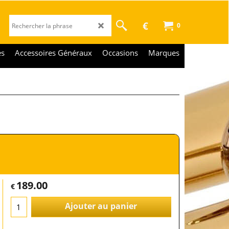
€
0
es
Accessoires Généraux
Occasions
Marques
189.00
€
Ajouter au panier