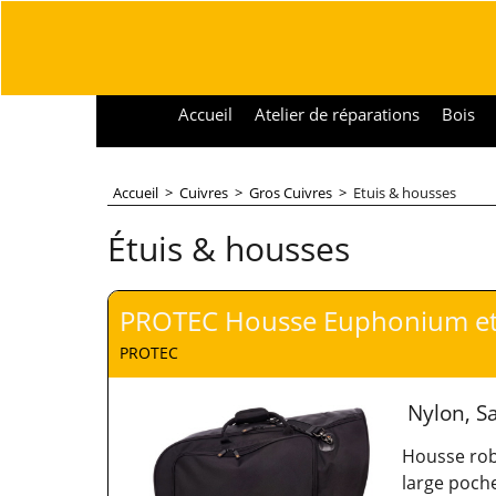
Accueil
Atelier de réparations
Bois
Accueil
>
Cuivres
>
Gros Cuivres
>
Etuis & housses
Étuis & housses
PROTEC Housse Euphonium et
PROTEC
Nylon, S
Housse rob
large poche