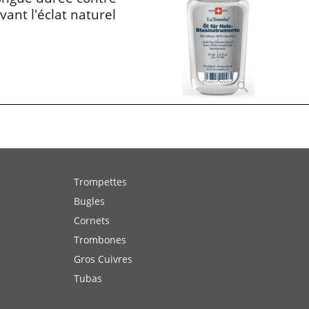
vant l'éclat naturel
Trompettes
Bugles
Cornets
Trombones
Gros Cuivres
Tubas