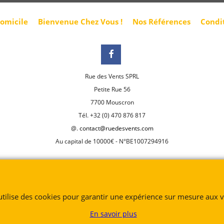
domicile
Bienvenue Chez Vous !
Nos Références
Condi
Rue des Vents SPRL
Petite Rue 56
7700 Mouscron
Tél. +32 (0) 470 876 817
@.
contact@ruedesvents.com
Au capital de 10000€ - N°BE1007294916
Boutique en ligne créés
avec le logiciel
eCommerce ShopFactory
 utilise des cookies pour garantir une expérience sur mesure aux vi
En savoir plus