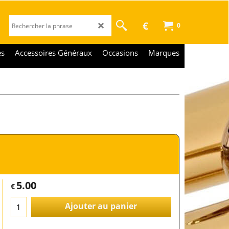
€
0
es
Accessoires Généraux
Occasions
Marques
5.00
€
Ajouter au panier