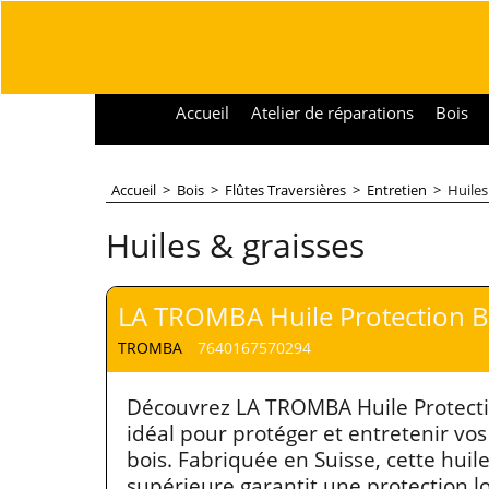
Accueil
Atelier de réparations
Bois
Accueil
>
Bois
>
Flûtes Traversières
>
Entretien
>
Huiles
Huiles & graisses
LA TROMBA Huile Protection B
TROMBA
7640167570294
Découvrez LA TROMBA Huile Protectio
idéal pour protéger et entretenir vo
bois. Fabriquée en Suisse, cette huil
supérieure garantit une protection 