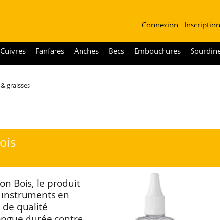
Connexion
Inscription
Cuivres
Fanfares
Anches
Becs
Embouchures
Sourdin
 & graisses
ois
n Bois, le produit
s instruments en
e de qualité
longue durée contre