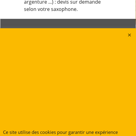
argenture ...) : devis sur demande
selon votre saxophone.
Saxophones
Notre Magasin
Clarinettes
Nos Références
Flûtes Traversières
Atelier de réparations
Flûtes à Bec
Promotions Bois
Bassons & Fagotts
Bienvenue Chez Vous !
Trompettes
Bugles
Cornets
Trombones
Gros Cuivres
Tubas
Ce site utilise des cookies pour garantir une expérience