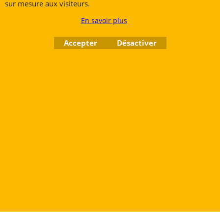
sur mesure aux visiteurs.
En savoir plus
Accepter
Désactiver
Rue des Vents SPRL
Petite Rue 56
7700 Mouscron
Tél. +32 (0) 470 876 817
@.
contact@ruedesvents.com
Au capital de 10000€ - N°BE1007294916
Boutique en ligne créés
avec le logiciel
eCommerce ShopFactory