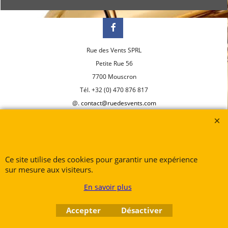
Rue des Vents SPRL
Petite Rue 56
7700 Mouscron
Tél. +32 (0) 470 876 817
@.
contact@ruedesvents.com
Au capital de 10000€ - N°BE1007294916
Boutique en ligne créés
avec le logiciel
eCommerce ShopFactory
Ce site utilise des cookies pour garantir une expérience
sur mesure aux visiteurs.
En savoir plus
Accepter
Désactiver