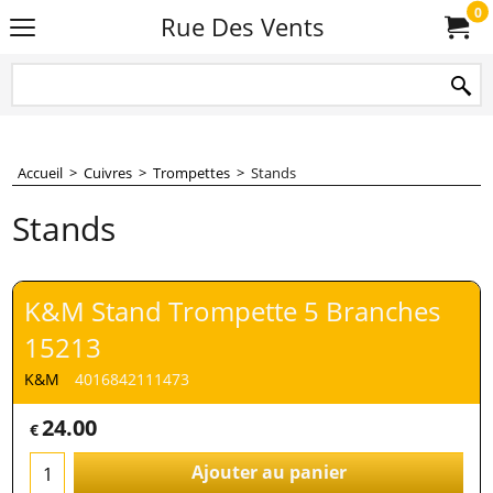
0
Rue Des Vents
Accueil
>
Cuivres
>
Trompettes
>
Stands
Stands
K&M Stand Trompette 5 Branches
15213
K&M
4016842111473
24.00
€
Ajouter au panier