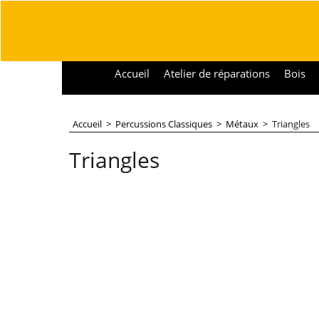
Accueil
Atelier de réparations
Bois
Accueil
>
Percussions Classiques
>
Métaux
>
Triangles
Triangles