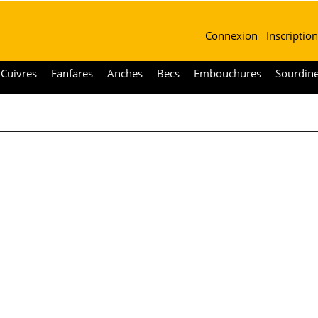
Connexion
Inscription
Cuivres
Fanfares
Anches
Becs
Embouchures
Sourdin