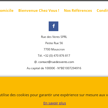
domicile
Bienvenue Chez Vous !
Nos Références
Condi
Rue des Vents SPRL
Petite Rue 56
7700 Mouscron
Tél. +32 (0) 470 876 817
@.
contact@ruedesvents.com
Au capital de 10000€ - N°BE1007294916
Boutique en ligne créés
avec le logiciel
eCommerce ShopFactory
 utilise des cookies pour garantir une expérience sur mesure aux vi
En savoir plus