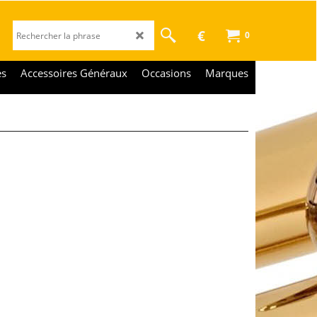
€
0
es
Accessoires Généraux
Occasions
Marques