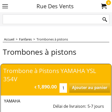
0
Rue Des Vents
Accueil
>
Fanfares
>
Trombones à pistons
Trombones à pistons
Trombone à Pistons YAMAHA YSL
354V
1,890.00
€
Ajouter au panier
YAMAHA
Délai de livraison:
5-7 jours