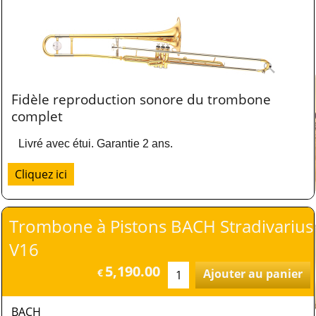
Fidèle reproduction sonore du trombone
complet
Livré avec étui. Garantie 2 ans.
Cliquez ici
Trombone à Pistons BACH Stradivarius
V16
5,190.00
€
Ajouter au panier
BACH