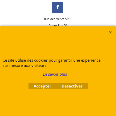
Rue des Vents SPRL
Petite Rue 56
7700 Mouscron
Tél. +32 (0) 470 876 817
@.
contact@ruedesvents.com
Au capital de 10000€ - N°BE1007294916
Ce site utilise des cookies pour garantir une expérience
sur mesure aux visiteurs.
Boutique en ligne créés
avec le logiciel
eCommerce ShopFactory
En savoir plus
Accepter
Désactiver