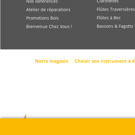
Clarinettes
Nos Références
Flûtes Traversières
Atelier de réparations
Flûtes à Bec
Promotions Bois
Bassons & Fagotts
Bienvenue Chez Vous !
Notre magasin
Choisir son instrument à 