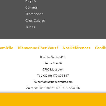
Bugles
Cornets
Trombones
Gros Cuivres
Tubas
domicile
Bienvenue Chez Vous !
Nos Références
Condi
Rue des Vents SPRL
Petite Rue 56
7700 Mouscron
Tél. +32 (0) 470 876 817
@.
contact@ruedesvents.com
Au capital de 10000€ - N°BE1007294916
Boutique en ligne créés
avec le logiciel