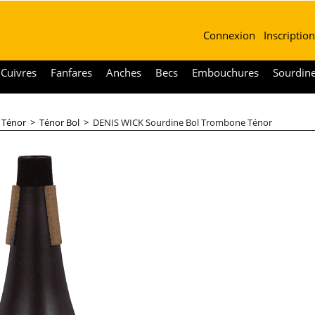
Connexion
Inscription
Cuivres
Fanfares
Anches
Becs
Embouchures
Sourdin
 Ténor
>
Ténor Bol
>
DENIS WICK Sourdine Bol Trombone Ténor