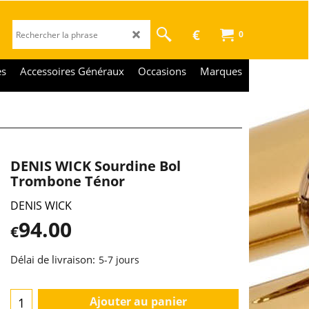
€
0
es
Accessoires Généraux
Occasions
Marques
DENIS WICK Sourdine Bol
Trombone Ténor
DENIS WICK
94.00
€
Délai de livraison:
5-7 jours
Ajouter au panier