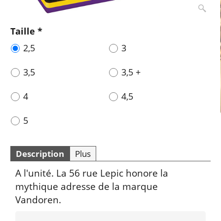
Taille
*
2,5
3
3,5
3,5 +
4
4,5
5
Description
Plus
A l'unité. La 56 rue Lepic honore la
mythique adresse de la marque
Vandoren.