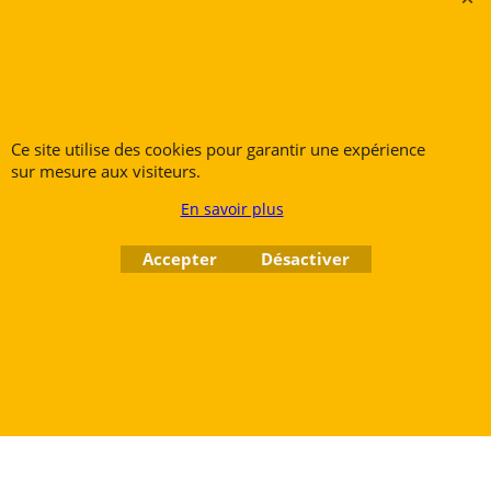
Rue des Vents SPRL
Petite Rue 56
7700 Mouscron
Tél. +32 (0) 470 876 817
Ce site utilise des cookies pour garantir une expérience
sur mesure aux visiteurs.
@.
contact@ruedesvents.com
Au capital de 10000€ - N°BE1007294916
En savoir plus
Accepter
Désactiver
Boutique en ligne créés
avec le logiciel
eCommerce ShopFactory