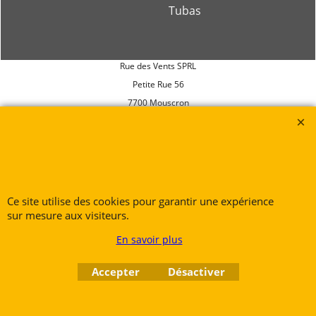
Tubas
Rue des Vents SPRL
Petite Rue 56
7700 Mouscron
Tél. +32 (0) 470 876 817
@.
contact@ruedesvents.com
Au capital de 10000€ - N°BE1007294916
Ce site utilise des cookies pour garantir une expérience
Boutique en ligne créés
avec le logiciel
sur mesure aux visiteurs.
eCommerce ShopFactory
En savoir plus
Accepter
Désactiver