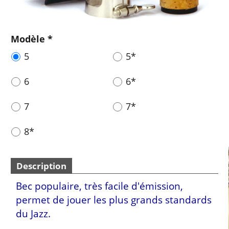
Modèle
*
5
5*
6
6*
7
7*
8*
Description
Bec populaire, très facile d'émission,
permet de jouer les plus grands standards
du Jazz.