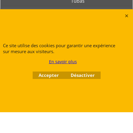
Tubas
Rue des Vents SPRL
Petite Rue 56
7700 Mouscron
Ce site utilise des cookies pour garantir une expérience
Tél. +32 (0) 470 876 817
sur mesure aux visiteurs.
@.
contact@ruedesvents.com
En savoir plus
Au capital de 10000€ - N°BE1007294916
Accepter
Désactiver
Boutique en ligne créés
avec le logiciel
eCommerce ShopFactory