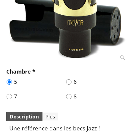
Chambre
*
5
6
7
8
Description
Plus
Une référence dans les becs Jazz !