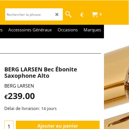
€
0
es
Accessoires Généraux
Occasions
Marques
BERG LARSEN Bec Ébonite
Saxophone Alto
BERG LARSEN
239.00
€
Délai de livraison:
14 jours
Ajouter au panier