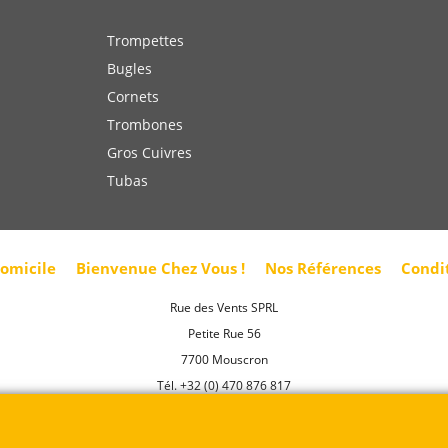
Trompettes
Bugles
Cornets
Trombones
Gros Cuivres
Tubas
domicile
Bienvenue Chez Vous !
Nos Références
Condi
Rue des Vents SPRL
Petite Rue 56
7700 Mouscron
Tél. +32 (0) 470 876 817
@.
contact@ruedesvents.com
Au capital de 10000€ - N°BE1007294916