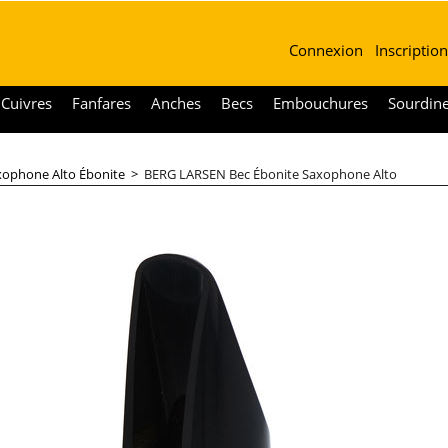
Connexion
Inscription
Cuivres
Fanfares
Anches
Becs
Embouchures
Sourdin
xophone Alto Ébonite
>
BERG LARSEN Bec Ébonite Saxophone Alto