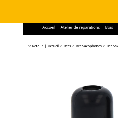
Accueil
Atelier de réparations
Bois
<< Retour
|
Accueil
>
Becs
>
Bec Saxophones
>
Bec Sa