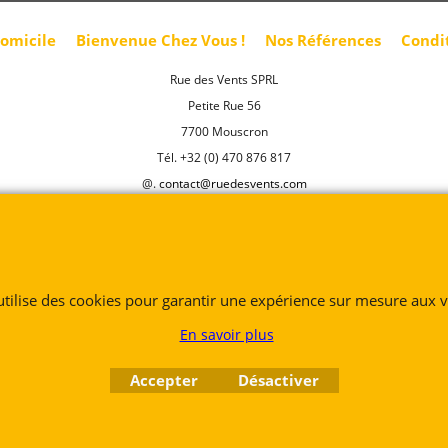
domicile
Bienvenue Chez Vous !
Nos Références
Condi
Rue des Vents SPRL
Petite Rue 56
7700 Mouscron
Tél. +32 (0) 470 876 817
@.
contact@ruedesvents.com
Au capital de 10000€ - N°BE1007294916
Boutique en ligne créés
avec le logiciel
eCommerce ShopFactory
 utilise des cookies pour garantir une expérience sur mesure aux vi
En savoir plus
Accepter
Désactiver