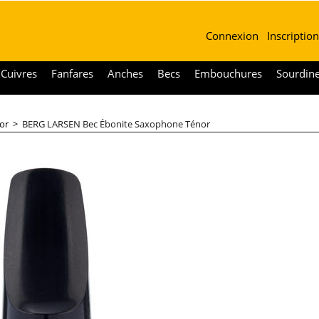
Connexion
Inscription
Cuivres
Fanfares
Anches
Becs
Embouchures
Sourdin
or
>
BERG LARSEN Bec Ébonite Saxophone Ténor