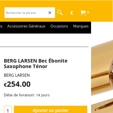
€
0
es
Accessoires Généraux
Occasions
Marques
BERG LARSEN Bec Ébonite
Saxophone Ténor
BERG LARSEN
254.00
€
Délai de livraison:
14 jours
Ajouter au panier