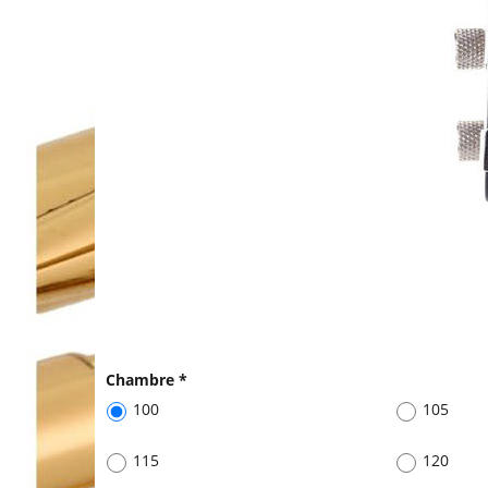
Chambre
*
100
105
115
120