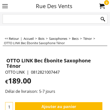
0
Rue Des Vents
<< Retour
|
Accueil
>
Bois
>
Saxophones
>
Becs
>
Ténor
>
OTTO LINK Bec Ébonite Saxophone Ténor
OTTO LINK Bec Ébonite Saxophone
Ténor
OTTO LINK
0812821007447
189.00
€
Délai de livraison:
5-7 jours
Ajouter au panier