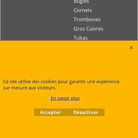
Bugles
Cornets
Trombones
Gros Cuivres
Tubas
Rue des Vents SPRL
Petite Rue 56
7700 Mouscron
Ce site utilise des cookies pour garantir une expérience
Tél. +32 (0) 470 876 817
sur mesure aux visiteurs.
@.
contact@ruedesvents.com
En savoir plus
Au capital de 10000€ - N°BE1007294916
Accepter
Désactiver
Boutique en ligne créés
avec le logiciel
eCommerce ShopFactory