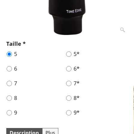
Taille
*
5
5*
6
6*
7
7*
8
8*
9
9*
Description
Plus