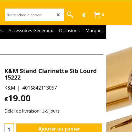
€
0
es
Accessoires Généraux
Occasions
Marques
K&M Stand Clarinette Sib Lourd
15222
K&M
4016842113057
19.00
€
Délai de livraison:
3-5 jours
Ajouter au panier