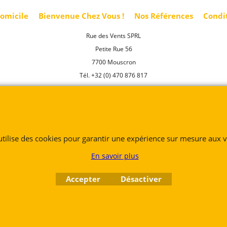
domicile
Bienvenue Chez Vous !
Nos Références
Condi
Rue des Vents SPRL
Petite Rue 56
7700 Mouscron
Tél. +32 (0) 470 876 817
@.
contact@ruedesvents.com
Au capital de 10000€ - N°BE1007294916
Boutique en ligne créés
 utilise des cookies pour garantir une expérience sur mesure aux vi
avec le logiciel
eCommerce ShopFactory
En savoir plus
Accepter
Désactiver