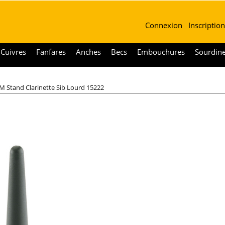
Connexion
Inscription
Cuivres
Fanfares
Anches
Becs
Embouchures
Sourdin
 Stand Clarinette Sib Lourd 15222