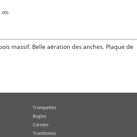
run rouge
1.00
)
ois massif. Belle aération des anches. Plaque de
Trompettes
Bugles
Cornets
Trombones