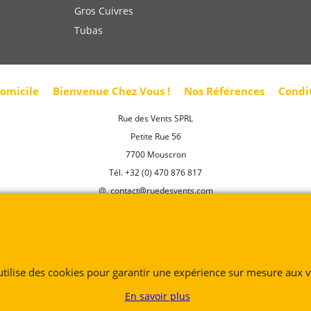
Gros Cuivres
Tubas
domicile
Bienvenue Chez Vous !
Nos Références
Condi
Rue des Vents SPRL
Petite Rue 56
7700 Mouscron
Tél. +32 (0) 470 876 817
@.
contact@ruedesvents.com
Au capital de 10000€ - N°BE1007294916
Boutique en ligne créés
avec le logiciel
eCommerce ShopFactory
 utilise des cookies pour garantir une expérience sur mesure aux vi
En savoir plus