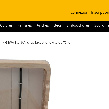
Connexion
Inscription
Cuivres
Fanfares
Anches
Becs
Embouchures
Sourdin
s
>
GEWA Étui 6 Anches Saxophone Alto ou Ténor