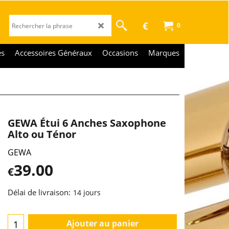
€
0
es
Accessoires Généraux
Occasions
Marques
GEWA Étui 6 Anches Saxophone
Alto ou Ténor
GEWA
39.00
€
Délai de livraison:
14 jours
Ajouter au panier