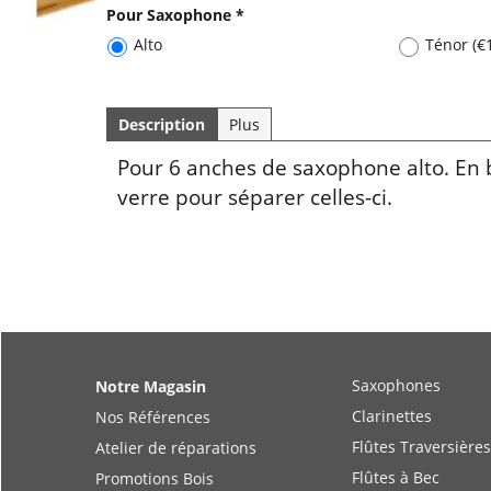
Vernis Naturel
Laque b
Pour Saxophone
*
Alto
Ténor
(
€
Description
Plus
Pour 6 anches de saxophone alto. En b
verre pour séparer celles-ci.
Saxophones
Notre Magasin
Clarinettes
Nos Références
Flûtes Traversières
Atelier de réparations
Flûtes à Bec
Promotions Bois