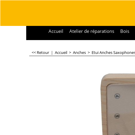
Accueil
Atelier de réparations
Bois
<< Retour
|
Accueil
>
Anches
>
Etui Anches Saxophone