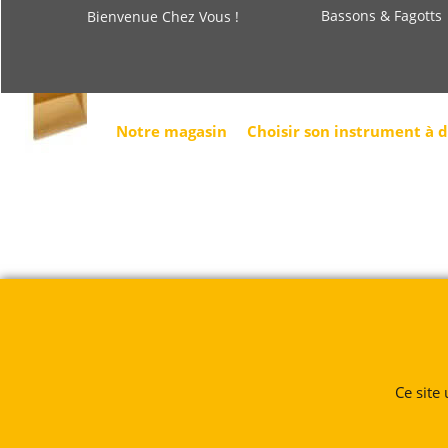
Bassons & Fagotts
Bienvenue Chez Vous !
Notre magasin
Choisir son instrument à 
Ce site