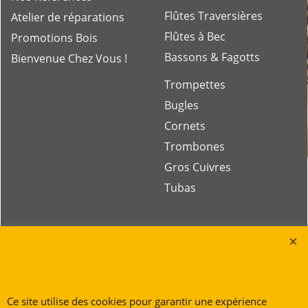
Flûtes Traversières
Atelier de réparations
Flûtes à Bec
Promotions Bois
Bassons & Fagotts
Bienvenue Chez Vous !
Trompettes
Bugles
Cornets
Trombones
Gros Cuivres
Tubas
Rue des Vents SPRL
Petite Rue 56
7700 Mouscron
Tél. +32 (0) 470 876 817
Ce site utilise des cookies pour garantir une expérience