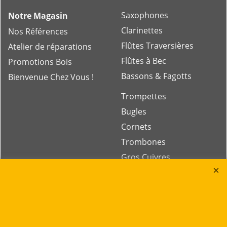
Saxophones
Notre Magasin
Clarinettes
Nos Références
Flûtes Traversières
Atelier de réparations
Flûtes à Bec
Promotions Bois
Bassons & Fagotts
Bienvenue Chez Vous !
Trompettes
Bugles
Cornets
Trombones
Gros Cuivres
Tubas
Rue des Vents SPRL
Petite Rue 56