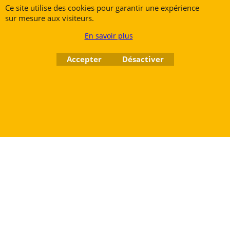
Ce site utilise des cookies pour garantir une expérience
7700 Mouscron
sur mesure aux visiteurs.
Tél. +32 (0) 470 876 817
En savoir plus
@.
contact@ruedesvents.com
Au capital de 10000€ - N°BE1007294916
Accepter
Désactiver
Boutique en ligne créés
avec le logiciel
eCommerce ShopFactory