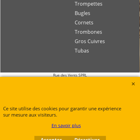
Trompettes
Bugles
Cornets
Trombones
Gros Cuivres
Tubas
Rue des Vents SPRL
Petite Rue 56
7700 Mouscron
Tél. +32 (0) 470 876 817
@.
contact@ruedesvents.com
Ce site utilise des cookies pour garantir une expérience
sur mesure aux visiteurs.
Au capital de 10000€ - N°BE1007294916
En savoir plus
Boutique en ligne créés
avec le logiciel
Accepter
Désactiver