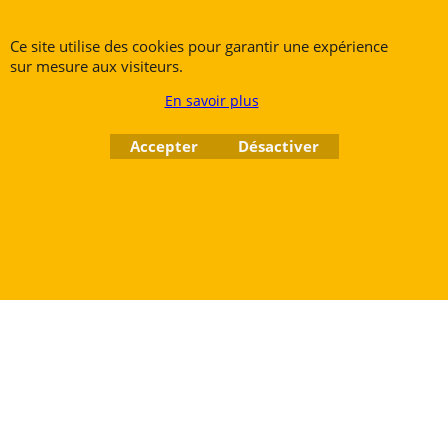
Ce site utilise des cookies pour garantir une expérience
sur mesure aux visiteurs.
Rue des Vents SPRL
Petite Rue 56
En savoir plus
7700 Mouscron
Tél. +32 (0) 470 876 817
Accepter
Désactiver
@.
contact@ruedesvents.com
Au capital de 10000€ - N°BE1007294916
Boutique en ligne créés
avec le logiciel
eCommerce ShopFactory