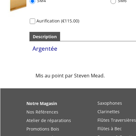
SM4
SM6
Aurification
(
€115.00
)
Description
Argentée
Mis au point par Steven Mead.
Saxophones
Notre Magasin
Clarinettes
Nos Références
Flûtes Traversières
Atelier de réparations
Flûtes à Bec
Promotions Bois