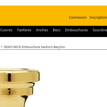
Connexion
Inscription
Cuivres
Fanfares
Anches
Becs
Embouchures
Sourdin
>
DENIS WICK Embouchure Saxhorn Baryton