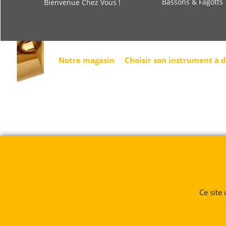
Bassons & Fagotts
Bienvenue Chez Vous !
Notre magasin
Choisir son instrument à 
Ce site