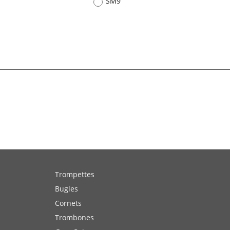
SM9
Trompettes
Bugles
Cornets
Trombones