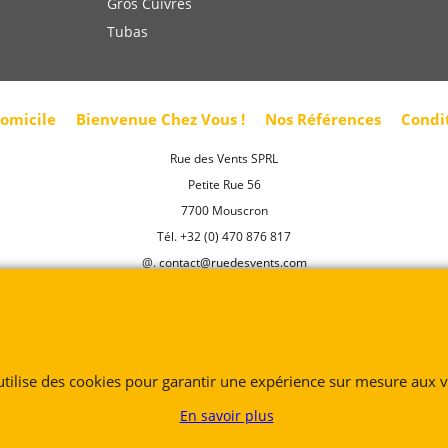
Gros Cuivres
Tubas
domicile
Bienvenue Chez Vous !
Nos Références
Condi
Rue des Vents SPRL
Petite Rue 56
7700 Mouscron
Tél. +32 (0) 470 876 817
@.
contact@ruedesvents.com
Au capital de 10000€ - N°BE1007294916
Boutique en ligne créés
avec le logiciel
eCommerce ShopFactory
 utilise des cookies pour garantir une expérience sur mesure aux vi
En savoir plus