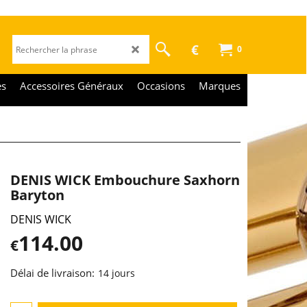
€
0
es
Accessoires Généraux
Occasions
Marques
DENIS WICK Embouchure Saxhorn
Baryton
DENIS WICK
114.00
€
Délai de livraison:
14 jours