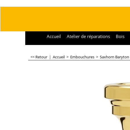
Accueil
Atelier de réparations
Bois
<< Retour
|
Accueil
>
Embouchures
>
Saxhorn Baryton