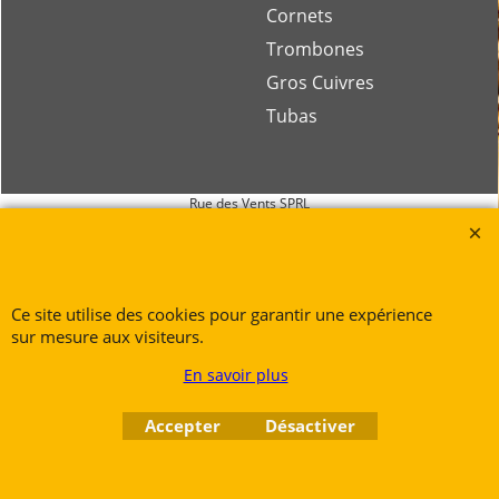
Cornets
Trombones
Gros Cuivres
Tubas
Rue des Vents SPRL
Petite Rue 56
7700 Mouscron
Tél. +32 (0) 470 876 817
Ce site utilise des cookies pour garantir une expérience
@.
contact@ruedesvents.com
sur mesure aux visiteurs.
Au capital de 10000€ - N°BE1007294916
En savoir plus
Boutique en ligne créés
Accepter
Désactiver
avec le logiciel
eCommerce ShopFactory