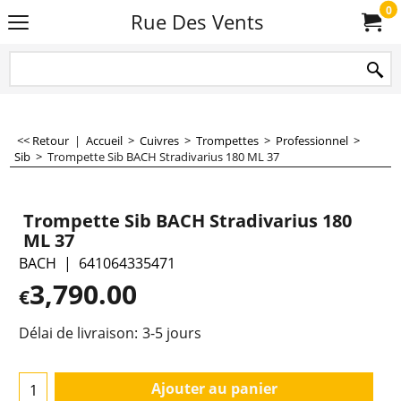
0
Rue Des Vents
<< Retour
|
Accueil
>
Cuivres
>
Trompettes
>
Professionnel
>
Sib
>
Trompette Sib BACH Stradivarius 180 ML 37
Trompette Sib BACH Stradivarius 180
ML 37
BACH
641064335471
3,790.00
€
Délai de livraison:
3-5 jours
Ajouter au panier