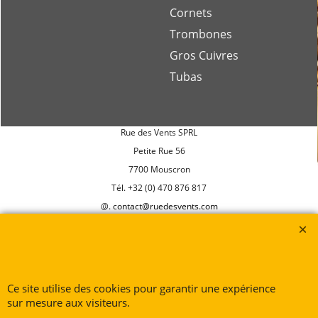
Cornets
Trombones
Gros Cuivres
Tubas
Rue des Vents SPRL
Petite Rue 56
7700 Mouscron
Tél. +32 (0) 470 876 817
@.
contact@ruedesvents.com
Au capital de 10000€ - N°BE1007294916
Boutique en ligne créés
avec le logiciel
eCommerce ShopFactory
Ce site utilise des cookies pour garantir une expérience
sur mesure aux visiteurs.