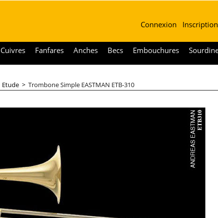
Connexion
Inscription
Cuivres
Fanfares
Anches
Becs
Embouchures
Sourdin
>
Etude
>
Trombone Simple EASTMAN ETB-310