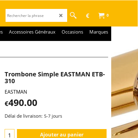
€
0
es
Accessoires Généraux
Occasions
Marques
Trombone Simple EASTMAN ETB-
310
EASTMAN
490.00
€
Délai de livraison:
5-7 jours
Ajouter au panier