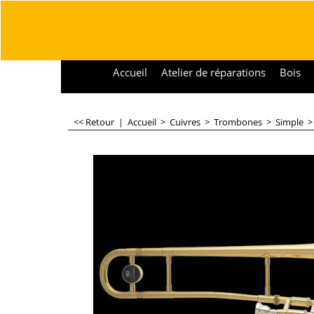
Accueil
Atelier de réparations
Bois
<< Retour
|
Accueil
>
Cuivres
>
Trombones
>
Simple