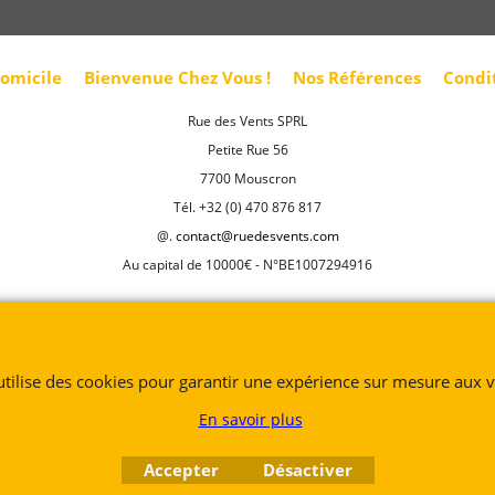
domicile
Bienvenue Chez Vous !
Nos Références
Condi
Rue des Vents SPRL
Petite Rue 56
7700 Mouscron
Tél. +32 (0) 470 876 817
@.
contact@ruedesvents.com
Au capital de 10000€ - N°BE1007294916
Boutique en ligne créés
avec le logiciel
eCommerce ShopFactory
 utilise des cookies pour garantir une expérience sur mesure aux vi
En savoir plus
Accepter
Désactiver