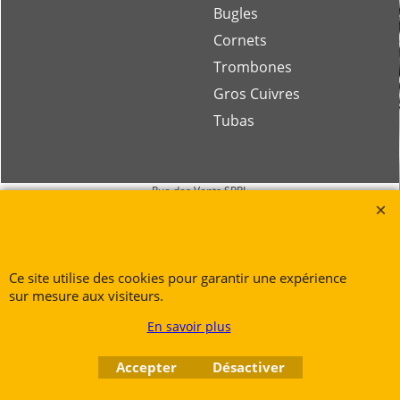
Bugles
Cornets
Trombones
Gros Cuivres
Tubas
Rue des Vents SPRL
Petite Rue 56
7700 Mouscron
Tél. +32 (0) 470 876 817
Ce site utilise des cookies pour garantir une expérience
@.
contact@ruedesvents.com
sur mesure aux visiteurs.
Au capital de 10000€ - N°BE1007294916
En savoir plus
Boutique en ligne créés
Accepter
Désactiver
avec le logiciel
eCommerce ShopFactory