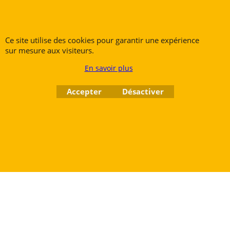
Rue des Vents SPRL
Petite Rue 56
Ce site utilise des cookies pour garantir une expérience
7700 Mouscron
sur mesure aux visiteurs.
Tél. +32 (0) 470 876 817
En savoir plus
@.
contact@ruedesvents.com
Au capital de 10000€ - N°BE1007294916
Accepter
Désactiver
Boutique en ligne créés
avec le logiciel
eCommerce ShopFactory