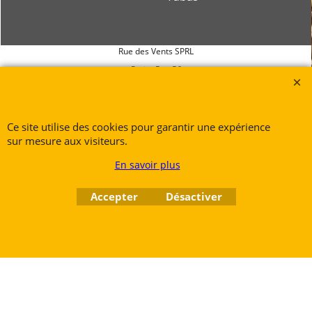
Rue des Vents SPRL
Petite Rue 56
7700 Mouscron
Tél. +32 (0) 470 876 817
@.
contact@ruedesvents.com
Ce site utilise des cookies pour garantir une expérience
sur mesure aux visiteurs.
Au capital de 10000€ - N°BE1007294916
En savoir plus
Boutique en ligne créés
avec le logiciel
Accepter
Désactiver
eCommerce ShopFactory