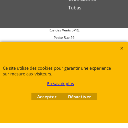
Tubas
Rue des Vents SPRL
Petite Rue 56
7700 Mouscron
Tél. +32 (0) 470 876 817
@.
contact@ruedesvents.com
Au capital de 10000€ - N°BE1007294916
Ce site utilise des cookies pour garantir une expérience
sur mesure aux visiteurs.
En savoir plus
Boutique en ligne créés
avec le logiciel
eCommerce ShopFactory
Accepter
Désactiver