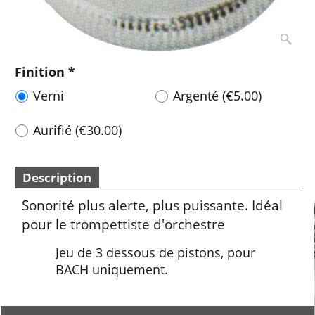
Finition
*
Verni
Argenté
(
€5.00
)
Aurifié
(
€30.00
)
Description
Sonorité plus alerte, plus puissante. Idéal
pour le trompettiste d'orchestre
Jeu de 3 dessous de pistons, pour
BACH uniquement.