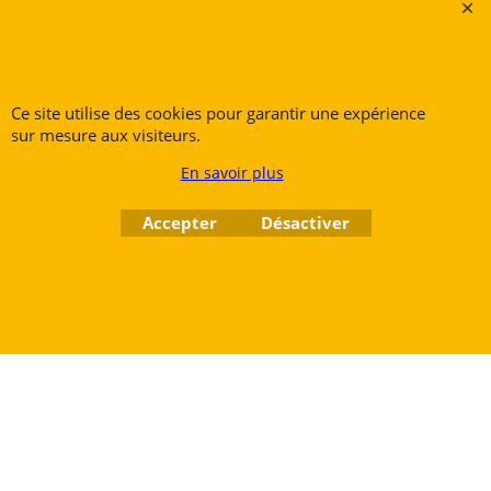
Petite Rue 56
7700 Mouscron
Tél. +32 (0) 470 876 817
@.
contact@ruedesvents.com
Ce site utilise des cookies pour garantir une expérience
Au capital de 10000€ - N°BE1007294916
sur mesure aux visiteurs.
En savoir plus
Boutique en ligne créés
avec le logiciel
eCommerce ShopFactory
Accepter
Désactiver