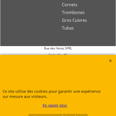
Cornets
Trombones
Gros Cuivres
Tubas
Rue des Vents SPRL
Petite Rue 56
7700 Mouscron
Tél. +32 (0) 470 876 817
@.
contact@ruedesvents.com
Au capital de 10000€ - N°BE1007294916
Ce site utilise des cookies pour garantir une expérience
sur mesure aux visiteurs.
Boutique en ligne créés
avec le logiciel
eCommerce ShopFactory
En savoir plus