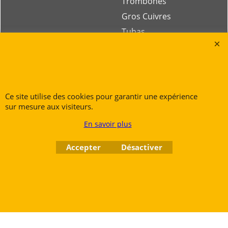
Trombones
Gros Cuivres
Tubas
Rue des Vents SPRL
Petite Rue 56
Ce site utilise des cookies pour garantir une expérience
7700 Mouscron
sur mesure aux visiteurs.
Tél. +32 (0) 470 876 817
En savoir plus
@.
contact@ruedesvents.com
Au capital de 10000€ - N°BE1007294916
Accepter
Désactiver
Boutique en ligne créés
avec le logiciel
eCommerce ShopFactory