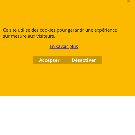
Rue des Vents SPRL
Petite Rue 56
7700 Mouscron
Ce site utilise des cookies pour garantir une expérience
Tél. +32 (0) 470 876 817
sur mesure aux visiteurs.
@.
contact@ruedesvents.com
Au capital de 10000€ - N°BE1007294916
En savoir plus
Accepter
Désactiver
Boutique en ligne créés
avec le logiciel
eCommerce ShopFactory