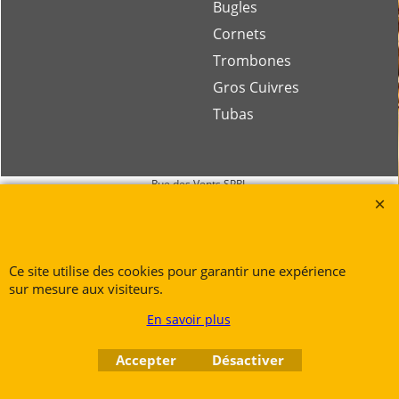
Bugles
Cornets
Trombones
Gros Cuivres
Tubas
Rue des Vents SPRL
Petite Rue 56
7700 Mouscron
Tél. +32 (0) 470 876 817
Ce site utilise des cookies pour garantir une expérience
@.
contact@ruedesvents.com
sur mesure aux visiteurs.
Au capital de 10000€ - N°BE1007294916
En savoir plus
Boutique en ligne créés
Accepter
Désactiver
avec le logiciel
eCommerce ShopFactory