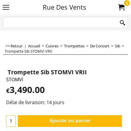
0
Rue Des Vents
<< Retour
|
Accueil
>
Cuivres
>
Trompettes
>
De Concert
>
Sib
>
Trompette Sib STOMVI VRII
Trompette Sib STOMVI VRII
STOMVI
3,490.00
€
Délai de livraison:
14 jours
Ajouter au panier