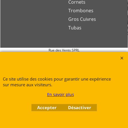
Bugles
Cornets
Trombones
Gros Cuivres
Tubas
Rue des Vents SPRL
Petite Rue 56
7700 Mouscron
Ce site utilise des cookies pour garantir une expérience
sur mesure aux visiteurs.
Tél. +32 (0) 470 876 817
@.
contact@ruedesvents.com
En savoir plus
Au capital de 10000€ - N°BE1007294916
Accepter
Désactiver
Boutique en ligne créés
avec le logiciel
eCommerce ShopFactory