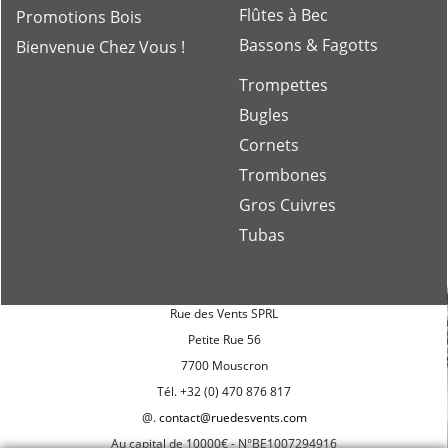
Clarinettes
Nos Références
Flûtes Traversières
Atelier de réparations
Flûtes à Bec
Promotions Bois
Bassons & Fagotts
Bienvenue Chez Vous !
Trompettes
Bugles
Cornets
Trombones
Gros Cuivres
Tubas
Rue des Vents SPRL
Petite Rue 56
7700 Mouscron
Tél. +32 (0) 470 876 817