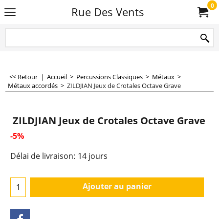
0
Rue Des Vents
<< Retour
|
Accueil
>
Percussions Classiques
>
Métaux
>
Métaux accordés
>
ZILDJIAN Jeux de Crotales Octave Grave
ZILDJIAN Jeux de Crotales Octave Grave
-5%
2,739.00
€
2,605.00
€
Délai de livraison:
14 jours
Ajouter au panier