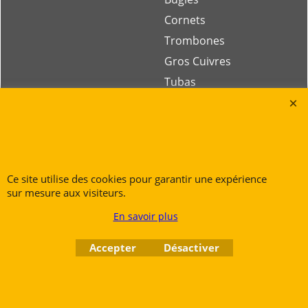
Cornets
Trombones
Gros Cuivres
Tubas
Rue des Vents SPRL
Petite Rue 56
7700 Mouscron
Ce site utilise des cookies pour garantir une expérience
Tél. +32 (0) 470 876 817
sur mesure aux visiteurs.
@.
contact@ruedesvents.com
En savoir plus
Au capital de 10000€ - N°BE1007294916
Accepter
Désactiver
Boutique en ligne créés
avec le logiciel
eCommerce ShopFactory