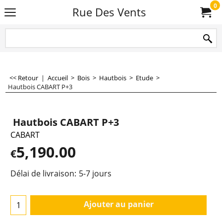
0
Rue Des Vents
<< Retour
|
Accueil
>
Bois
>
Hautbois
>
Etude
>
Hautbois CABART P+3
Hautbois CABART P+3
CABART
5,190.00
€
Délai de livraison:
5-7 jours
Ajouter au panier