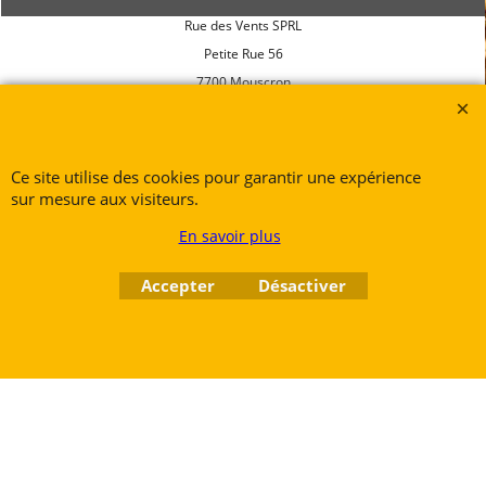
Rue des Vents SPRL
Petite Rue 56
7700 Mouscron
Tél. +32 (0) 470 876 817
@.
contact@ruedesvents.com
Au capital de 10000€ - N°BE1007294916
Ce site utilise des cookies pour garantir une expérience
sur mesure aux visiteurs.
Boutique en ligne créés
En savoir plus
avec le logiciel
eCommerce ShopFactory
Accepter
Désactiver