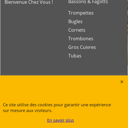
Bassons & Fagotts
Bienvenue Chez Vous !
Trompettes
Bugles
Cornets
Trombones
Gros Cuivres
Tubas
Rue des Vents SPRL
Petite Rue 56
7700 Mouscron
Tél. +32 (0) 470 876 817
Ce site utilise des cookies pour garantir une expérience
@.
contact@ruedesvents.com
sur mesure aux visiteurs.
Au capital de 10000€ - N°BE1007294916
En savoir plus