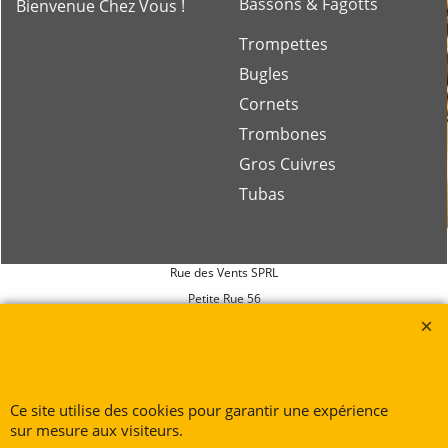
Bassons & Fagotts
Bienvenue Chez Vous !
Trompettes
Bugles
Cornets
Trombones
Gros Cuivres
Tubas
Rue des Vents SPRL
Petite Rue 56
7700 Mouscron
Tél. +32 (0) 470 876 817
@.
contact@ruedesvents.com
Au capital de 10000€ - N°BE1007294916
Ce site utilise des cookies pour garantir une expérience
sur mesure aux visiteurs.