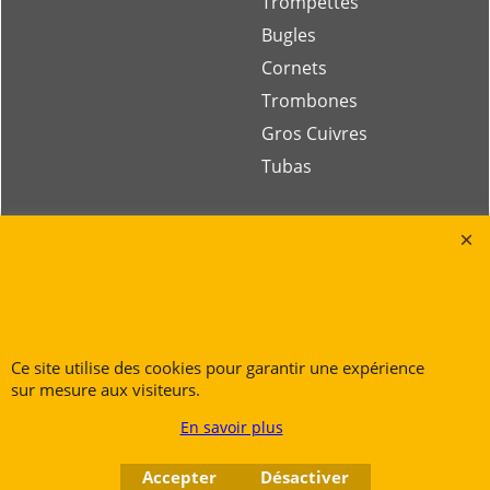
Trompettes
Bugles
Cornets
Trombones
Gros Cuivres
Tubas
Rue des Vents SPRL
Petite Rue 56
7700 Mouscron
Tél. +32 (0) 470 876 817
Ce site utilise des cookies pour garantir une expérience
@.
contact@ruedesvents.com
sur mesure aux visiteurs.
Au capital de 10000€ - N°BE1007294916
En savoir plus
Boutique en ligne créés
avec le logiciel
Accepter
Désactiver
eCommerce ShopFactory