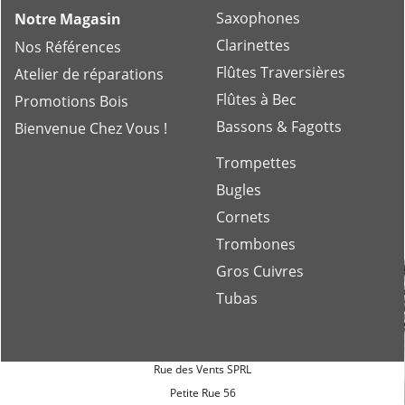
Saxophones
Notre Magasin
Clarinettes
Nos Références
Flûtes Traversières
Atelier de réparations
Flûtes à Bec
Promotions Bois
Bassons & Fagotts
Bienvenue Chez Vous !
Trompettes
Bugles
Cornets
Trombones
Gros Cuivres
Tubas
Rue des Vents SPRL
Petite Rue 56