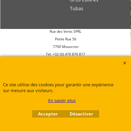
Tubas
Rue des Vents SPRL
Petite Rue 56
7700 Mouscron
Tél. +32 (0) 470 876 817
@.
contact@ruedesvents.com
Au capital de 10000€ - N°BE1007294916
Ce site utilise des cookies pour garantir une expérience
Boutique en ligne créés
sur mesure aux visiteurs.
avec le logiciel
eCommerce ShopFactory
En savoir plus
Accepter
Désactiver