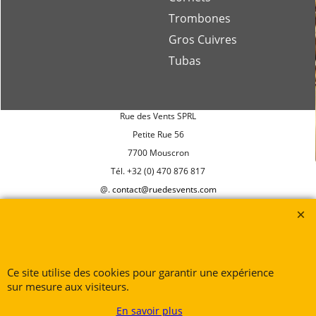
Trombones
Gros Cuivres
Tubas
Rue des Vents SPRL
Petite Rue 56
7700 Mouscron
Tél. +32 (0) 470 876 817
@.
contact@ruedesvents.com
Au capital de 10000€ - N°BE1007294916
Boutique en ligne créés
avec le logiciel
eCommerce ShopFactory
Ce site utilise des cookies pour garantir une expérience
sur mesure aux visiteurs.
En savoir plus