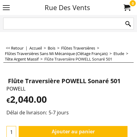
0
Rue Des Vents
<< Retour
|
Accueil
>
Bois
>
Flûtes Traversières
>
Flûtes Traversières Sans Mi Mécanique (Clétage Français)
>
Etude
>
Tête Argent Massif
>
Flûte Traversière POWELL Sonaré 501
Flûte Traversière POWELL Sonaré 501
POWELL
2,040.00
€
Délai de livraison:
5-7 jours
Ajouter au panier