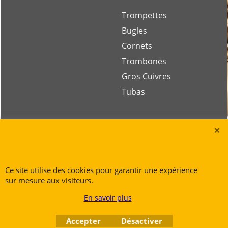
Trompettes
Bugles
Cornets
Trombones
Gros Cuivres
Tubas
Rue des Vents SPRL
Petite Rue 56
7700 Mouscron
Ce site utilise des cookies pour garantir une expérience
Tél. +32 (0) 470 876 817
sur mesure aux visiteurs.
@.
contact@ruedesvents.com
En savoir plus
Au capital de 10000€ - N°BE1007294916
Accepter
Désactiver
Boutique en ligne créés